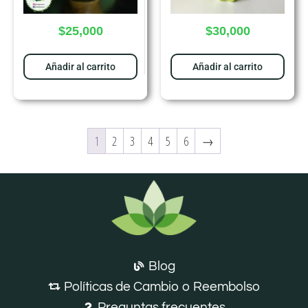
$
25,000
$
30,000
Añadir al carrito
Añadir al carrito
1
2
3
4
5
6
→
Blog
Políticas de Cambio o Reembolso
Preguntas frecuentes