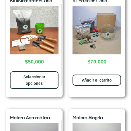
Kit #SiembraEnCasa
Kit Hazlo en Casa
$
50,000
$
70,000
Seleccionar
Añadir al carrito
opciones
Matera Acromática
Matera Alegría