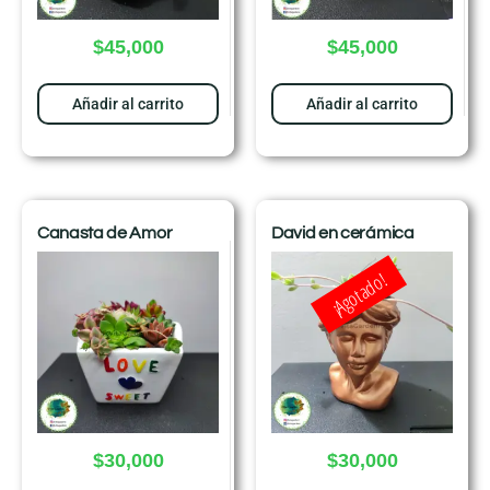
$
45,000
$
45,000
Añadir al carrito
Añadir al carrito
Canasta de Amor
David en cerámica
¡Agotado!
$
30,000
$
30,000