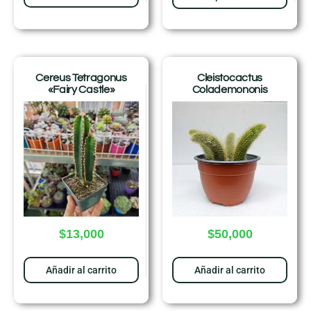
Cereus Tetragonus
Cleistocactus
«Fairy Castle»
Colademononis
$
13,000
$
50,000
Añadir al carrito
Añadir al carrito