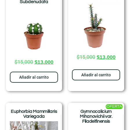
Subdenudata
$
15,000
$
13,000
$
15,000
$
13,000
Añadir al carrito
Añadir al carrito
¡OFERTA!
Euphorbia Mammillaris
Gymnocalicium
Variegada
Mihanovichii var.
Filadelfinensis