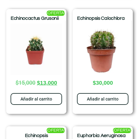
¡OFERTA!
Echinocactus Grusonii
Echinopsis Calochlora
$
15,000
$
13,000
$
30,000
Añadir al carrito
Añadir al carrito
¡OFERTA!
¡OFERTA!
Echinopsis
Euphorbia Aeruginosa