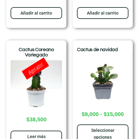
Añadir al carrito
Añadir al carrito
Cactus Coreano
Cactus de navidad
Variegado
¡Agotado!
$
9,000
-
$
15,000
$
38,500
Seleccionar
Leer más
opciones