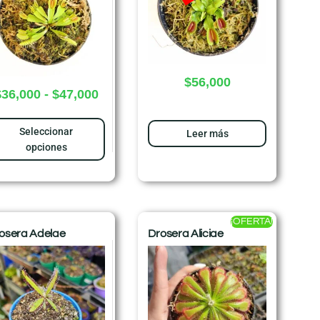
$
56,000
$
36,000
-
$
47,000
Seleccionar
Leer más
opciones
¡OFERTA!
osera Adelae
Drosera Aliciae