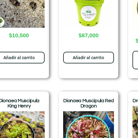
$
10,500
$
87,000
Añadir al carrito
Añadir al carrito
Dionaea Muscipula
Dionaea Muscipula Red
Dr
King Henry
Dragon