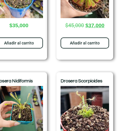
$
45,000
$
35,000
$
37,000
Añadir al carrito
Añadir al carrito
osera Nidiformis
Drosera Scorpioides