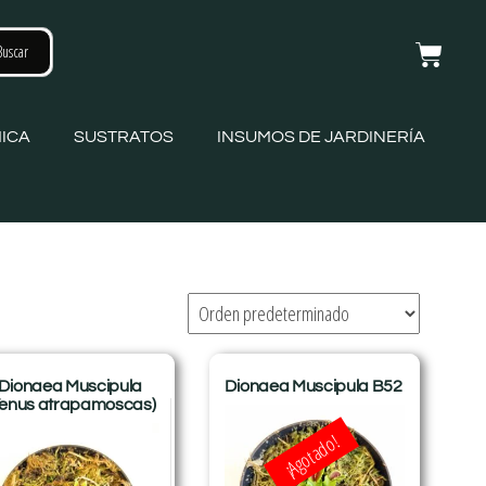
ICA
SUSTRATOS
INSUMOS DE JARDINERÍA
Dionaea Muscipula
Dionaea Muscipula B52
Venus atrapamoscas)
¡Agotado!