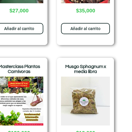
$
27,000
$
35,000
Añadir al carrito
Añadir al carrito
Masterclass Plantas
Musgo Sphagnum x
Carnívoras
media libra