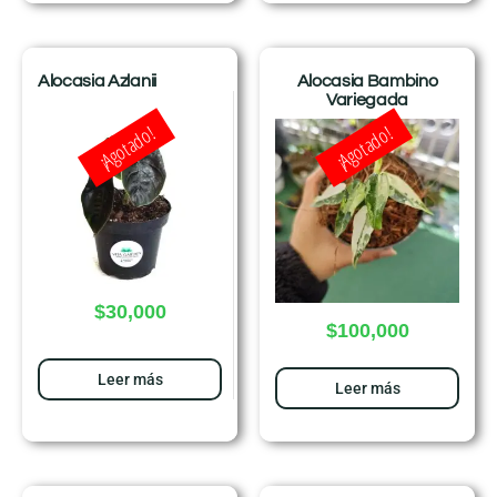
Alocasia Azlanii
Alocasia Bambino
Variegada
¡Agotado!
¡Agotado!
$
30,000
$
100,000
Leer más
Leer más