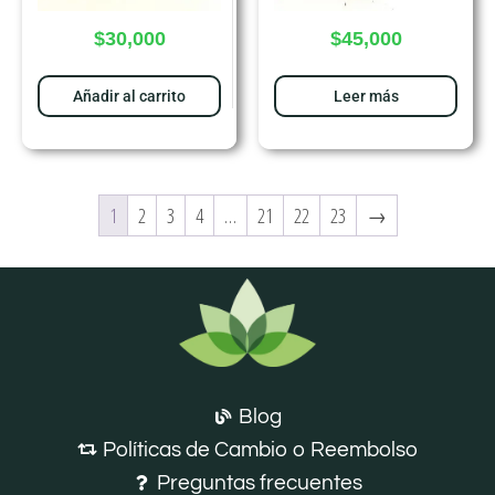
$
30,000
$
45,000
Añadir al carrito
Leer más
1
2
3
4
…
21
22
23
→
Blog
Políticas de Cambio o Reembolso
Preguntas frecuentes