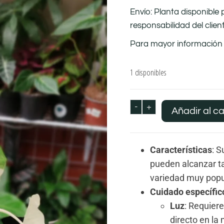
Envío: Planta disponible
responsabilidad del clien
Para mayor información 
1 disponibles
-
+
Añadir al ca
Características
: 
pueden alcanzar t
variedad muy popu
Cuidado específic
Luz
: Requiere
directo en la