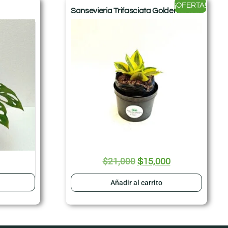
¡OFERTA!
Sansevieria Trifasciata Golden Hahnii
$
21,000
$
15,000
Añadir al carrito