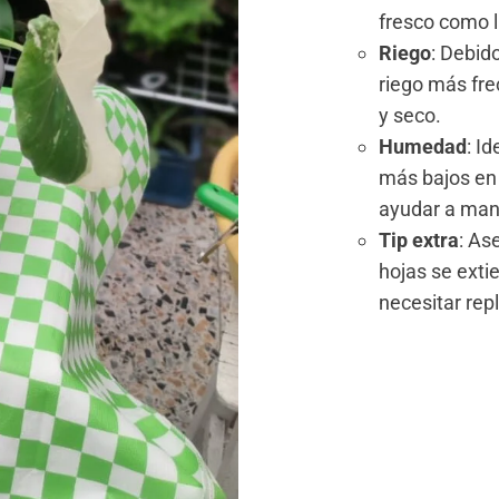
fresco como l
Riego
: Debid
riego más fre
y seco.
Humedad
: I
más bajos en 
ayudar a man
Tip extra
: As
hojas se exti
necesitar rep