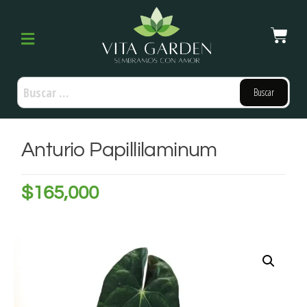
Anturio Papillilaminum
$
165,000