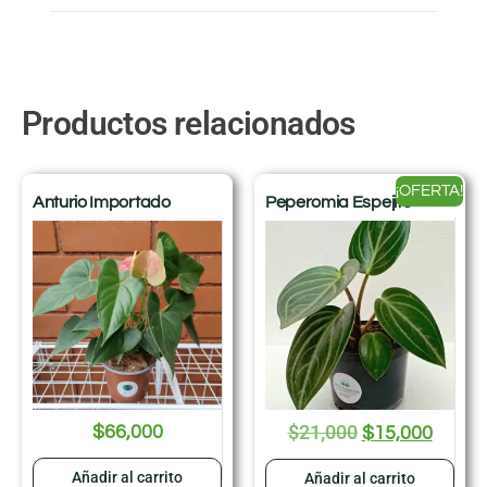
Productos relacionados
¡OFERTA!
Anturio Importado
Peperomia Espejito
$
21,000
$
66,000
$
15,000
Añadir al carrito
Añadir al carrito