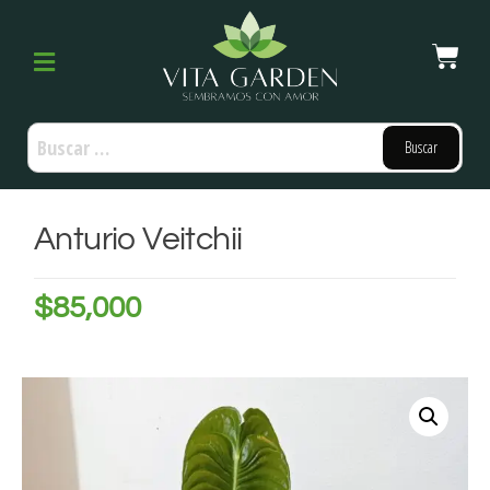
Anturio Veitchii
$
85,000