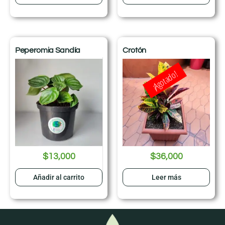
Peperomia Sandía
Crotón
¡Agotado!
$
13,000
$
36,000
Añadir al carrito
Leer más