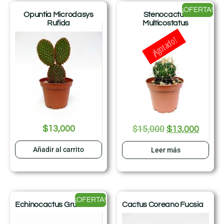
¡OFERTA!
Opuntia Microdasys
Stenocactus
Rufida
Multicostatus
¡Agotado!
$
15,000
$
13,000
$
13,000
Añadir al carrito
Leer más
¡OFERTA!
Echinocactus Grusonii
Cactus Coreano Fucsia