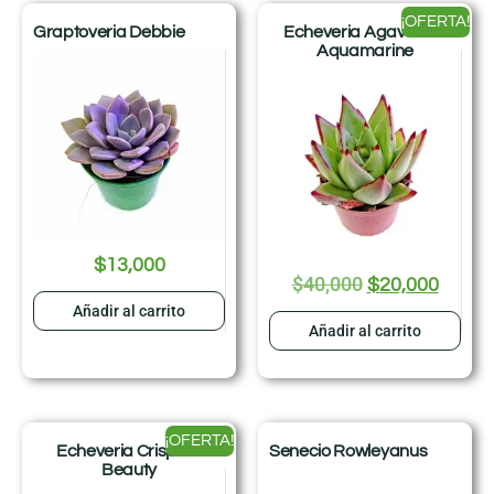
¡OFERTA!
Graptoveria Debbie
Echeveria Agavoides
Aquamarine
$
13,000
$
40,000
$
20,000
Añadir al carrito
Añadir al carrito
¡OFERTA!
Echeveria Crispate
Senecio Rowleyanus
Beauty