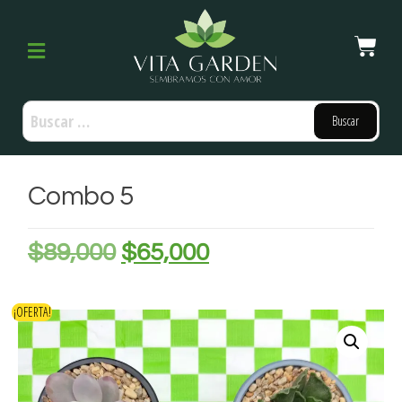
Combo 5
$
89,000
$
65,000
¡OFERTA!