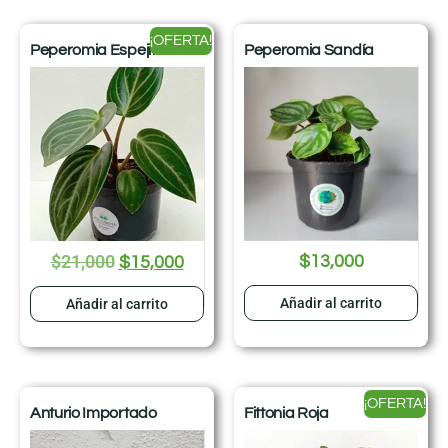
¡OFERTA!
Peperomia Espejito
Peperomia Sandía
$
21,000
$
13,000
$
15,000
Añadir al carrito
Añadir al carrito
¡OFERTA!
Anturio Importado
Fittonia Roja