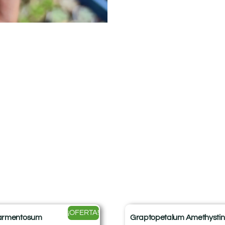
¡OFERTA!
armentosum
Graptopetalum Amethysti