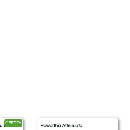
¡OFERTA!
num
Haworthia Attenuata