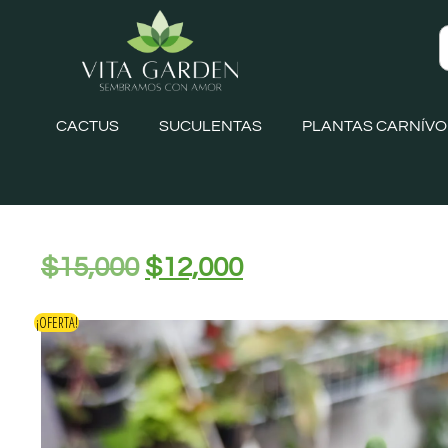
CACTUS
SUCULENTAS
PLANTAS CARNÍV
$
15,000
$
12,000
¡OFERTA!