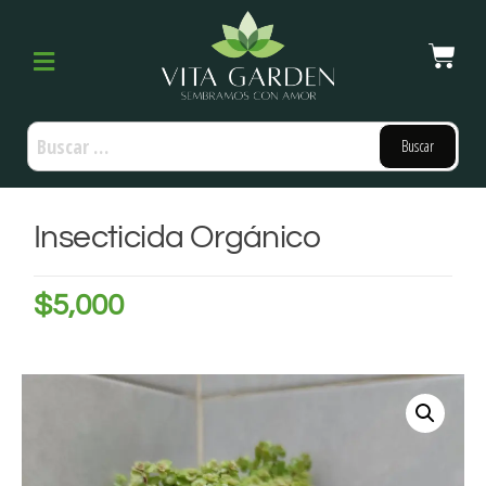
Insecticida Orgánico
$
5,000