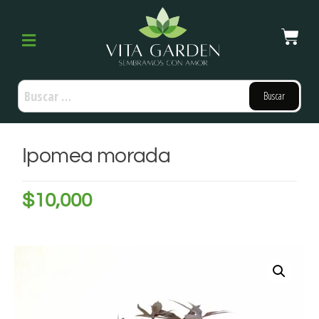
Ipomea morada
$
10,000