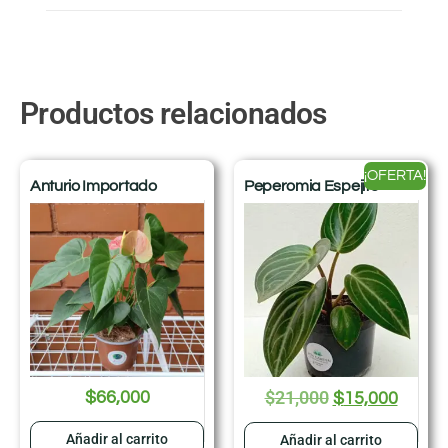
Productos relacionados
¡OFERTA!
Anturio Importado
Peperomia Espejito
$
21,000
$
66,000
$
15,000
Añadir al carrito
Añadir al carrito