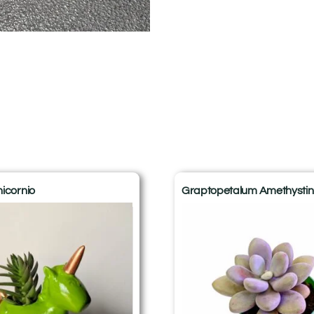
icornio
Graptopetalum Amethysti