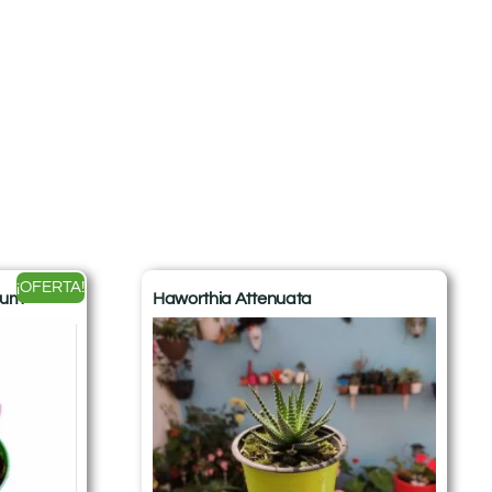
¡OFERTA!
num
Haworthia Attenuata