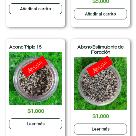
$
5,000
Añadir al carrito
Añadir al carrito
Abono Triple 15
Abono Estimulante de
Floración
¡Agotado!
¡Agotado!
$
1,000
$
1,000
Leer más
Leer más