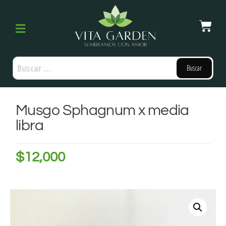
Musgo Sphagnum x media
libra
$
12,000