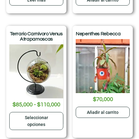
Terrario Carnívoro Venus
Nepenthes Rebecca
Atrapamoscas
$
70,000
$
85,000
-
$
110,000
Añadir al carrito
Seleccionar
opciones