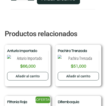
Productos relacionados
Anturio Importado
Pachira Trenzada
$
66,000
$
51,000
Añadir al carrito
Añadir al carrito
¡OFERTA!
Fittonia Roja
Difembaquia