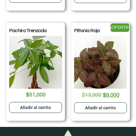
¡OFERTA!
Pachira Trenzada
Fittonia Roja
$
13,000
$
51,000
$
9,000
Añadir al carrito
Añadir al carrito