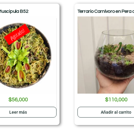
Muscipula B52
Terrario Carnívoro en Pera d
¡Agotado!
$
56,000
$
110,000
Leer más
Añadir al carrito