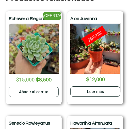
¡OFERTA!
Echeveria Elegans
Aloe Juvenna
¡Agotado!
$
15,000
$
12,000
$
8,500
Leer más
Añadir al carrito
Senecio Rowleyanus
Haworthia Attenuata