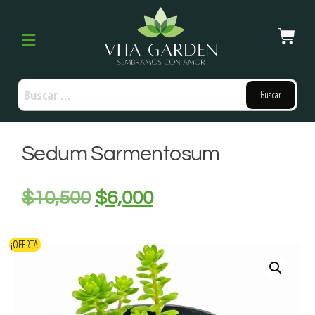
Sedum Sarmentosum
$
10,500
$
6,000
¡OFERTA!