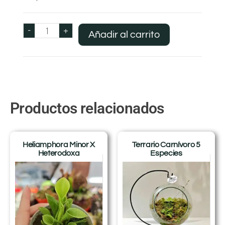
-
+
Añadir al carrito
Productos relacionados
Heliamphora Minor X
Terrario Carnívoro 5
Heterodoxa
Especies