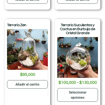
Terrario Zen
Terrario Suculentas y
Cactus en Burbuja de
Cristal Grande
$
95,000
$
100,000
-
$
130,000
Añadir al carrito
Seleccionar
opciones