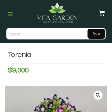
Torenia
$
9,000