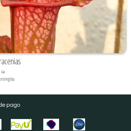
racenias
protegida.
de pago