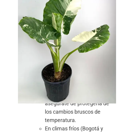
para evitar la acumulación de
agua en la superficie del sustrato.
3. Temperatura
Ideal entre 18°C y 26°C
: Las
alocasias se desarrollan bien en
temperaturas templadas y no
toleran el frío extremo ni las
heladas.
Adaptación en climas
específicos
:
En zonas cálidas y bajas,
asegúrate de protegerla de
los cambios bruscos de
temperatura.
En climas fríos (Bogotá y