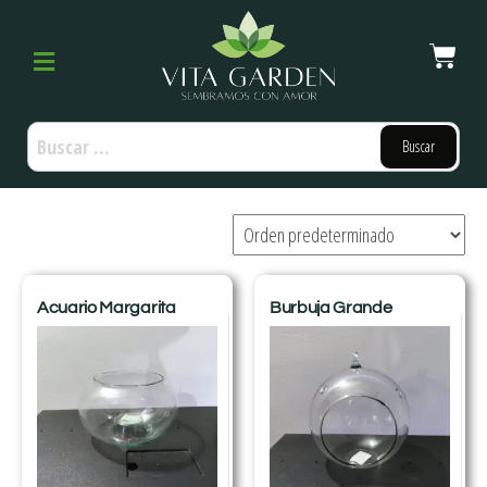
Acuario Margarita
Burbuja Grande