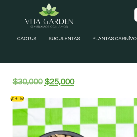
CACTUS
SUCULENTAS
PLANTAS CARNÍV
$
30,000
$
25,000
¡OFERTA!