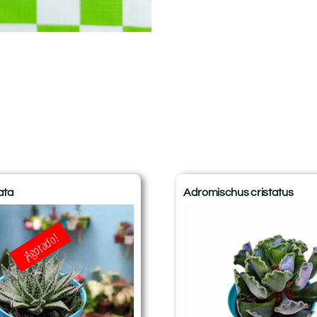
ata
Adromischus cristatus
¡Agotado!