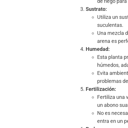
de riego para 
Sustrato:
Utiliza un sus
suculentas.
Una mezcla de
arena es perf
Humedad:
Esta planta 
húmedos, ada
Evita ambien
problemas de
Fertilización:
Fertiliza una
un abono sua
No es necesari
entra en un p