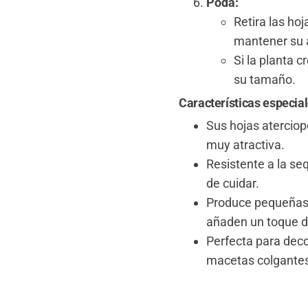
Poda:
Retira las ho
mantener su 
Si la planta 
su tamaño.
Características especia
Sus hojas aterciop
muy atractiva.
Resistente a la seq
de cuidar.
Produce pequeñas f
añaden un toque de
Perfecta para deco
macetas colgante