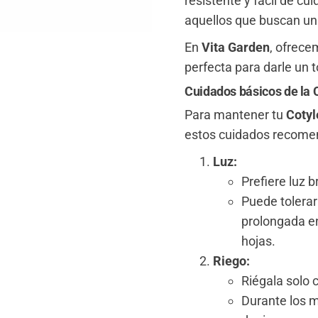
resistente y fácil de cui
aquellos que buscan un
En
Vita Garden
, ofrec
perfecta para darle un 
Cuidados básicos de la
Para mantener tu
Coty
estos cuidados recome
Luz:
Prefiere luz br
Puede tolerar 
prolongada e
hojas.
Riego:
Riégala solo 
Durante los m