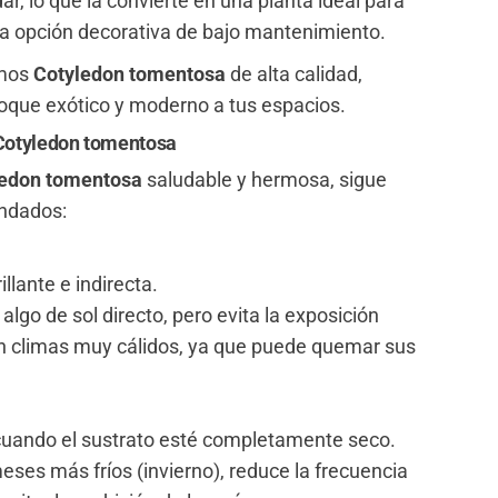
dar, lo que la convierte en una planta ideal para
a opción decorativa de bajo mantenimiento.
emos
Cotyledon tomentosa
de alta calidad,
toque exótico y moderno a tus espacios.
 Cotyledon tomentosa
ledon tomentosa
saludable y hermosa, sigue
ndados:
illante e indirecta.
algo de sol directo, pero evita la exposición
n climas muy cálidos, ya que puede quemar sus
cuando el sustrato esté completamente seco.
eses más fríos (invierno), reduce la frecuencia