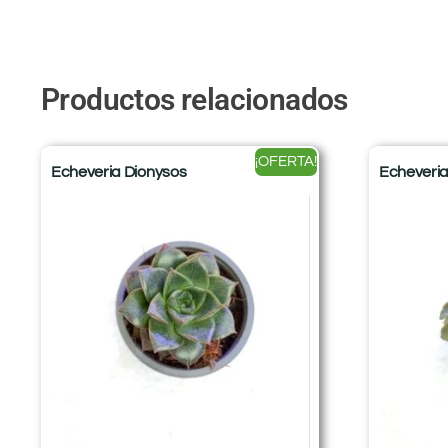
Productos relacionados
¡OFERTA!
Echeveria Dionysos
Echeveria