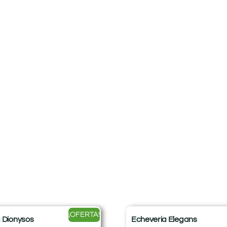
¡OFERTA!
 Dionysos
Echeveria Elegans