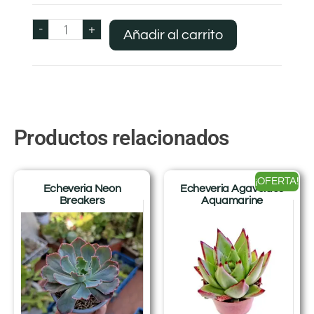
-
+
Añadir al carrito
Productos relacionados
¡OFERTA!
Echeveria Neon
Echeveria Agavoides
Breakers
Aquamarine