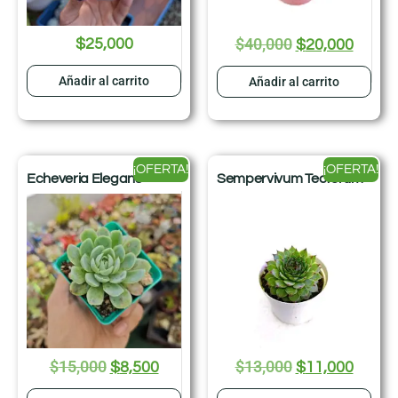
$
40,000
$
25,000
$
20,000
Añadir al carrito
Añadir al carrito
¡OFERTA!
¡OFERTA!
Echeveria Elegans
Sempervivum Tectorum
$
15,000
$
13,000
$
8,500
$
11,000