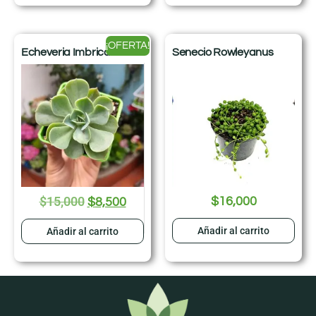
¡OFERTA!
Echeveria Imbricata
Senecio Rowleyanus
$
15,000
$
16,000
$
8,500
Añadir al carrito
Añadir al carrito