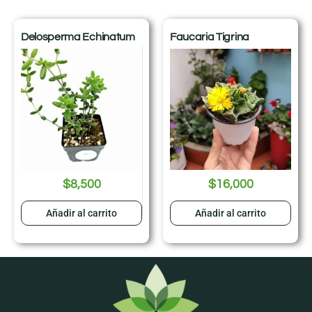
Delosperma Echinatum
Faucaria Tigrina
$
8,500
$
16,000
Añadir al carrito
Añadir al carrito