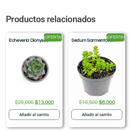
Productos relacionados
¡OFERTA!
¡OFERTA!
Echeveria Dionysos
Sedum Sarmentosum
$
20,000
$
10,500
$
13,000
$
6,000
Añadir al carrito
Añadir al carrito