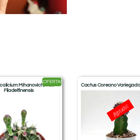
¡OFERTA!
licium Mihanovichii var.
Cactus Coreano Variegad
Filadelfinensis
¡Agotado!