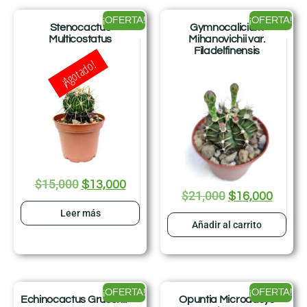
¡OFERTA!
¡OFERTA!
Stenocactus
Gymnocalicium
Multicostatus
Mihanovichii var.
Filadelfinensis
¡Agotado!
$
15,000
$
13,000
$
21,000
$
16,000
Leer más
Añadir al carrito
¡OFERTA!
¡OFERTA!
Echinocactus Grusonii
Opuntia Microdasys